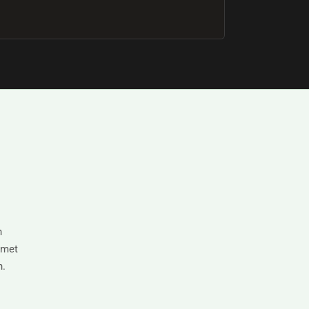
n
 met
n.