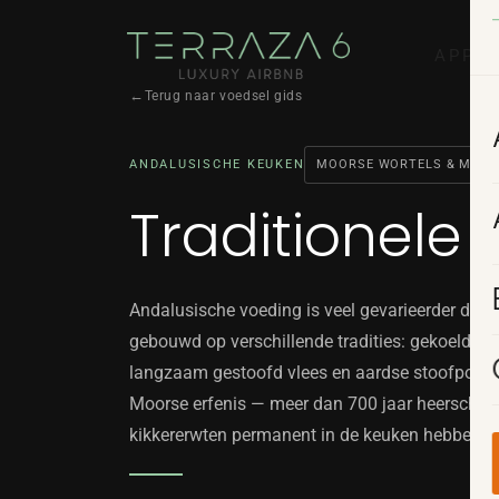
APPA
Terug naar voedsel gids
ANDALUSISCHE KEUKEN
MOORSE WORTELS & MIDD
Ove
Kam
Traditionele
Pr
Pri
Loc
Rus
Andalusische voeding is veel gevarieerder dan 
Wijken
Alhambra
Albaicín, Realejo & meer
Tickets, tips & verborgen plekken
Hui
gebouwd op verschillende tradities: gekoelde 
Vir
langzaam gestoofd vlees en aardse stoofpotten
Con
Moorse erfenis — meer dan 700 jaar heerschapp
Vra
kikkererwten permanent in de keuken hebben v
REALEJO · GRANADA