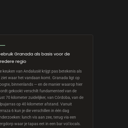
ebruik Granada als basis voor de
redere regio
e keuken van Andalusië krijgt pas betekenis als
e ziet waar het vandaan komt. Granada ligt op
oogte, binnenlands — en de manier waarop hier
ordt gekookt verschilt fundamenteel van de
ust 70 kilometer zuidelijker, van Córdoba, van de
lpujarras op 40 kilometer afstand. Vanuit
erraza 6 kun je die verschillen in één dag
nderzoeken: lunch vis aan zee, terug via een
ergdorp waar je tapas eet in een bar vol locals.