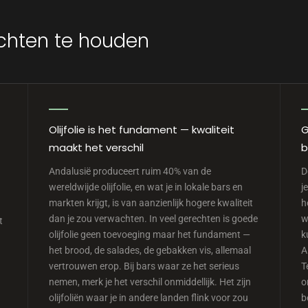
chten te houden
Olijfolie is het fundament — kwaliteit
G
maakt het verschil
b
Andalusië produceert ruim 40% van de
D
wereldwijde olijfolie, en wat je in lokale bars en
j
markten krijgt, is van aanzienlijk hogere kwaliteit
h
dan je zou verwachten. In veel gerechten is goede
w
t
olijfolie geen toevoeging maar het fundament —
k
het brood, de salades, de gebakken vis, allemaal
A
vertrouwen erop. Bij bars waar ze het serieus
T
nemen, merk je het verschil onmiddellijk. Het zijn
o
olijfoliën waar je in andere landen flink voor zou
b