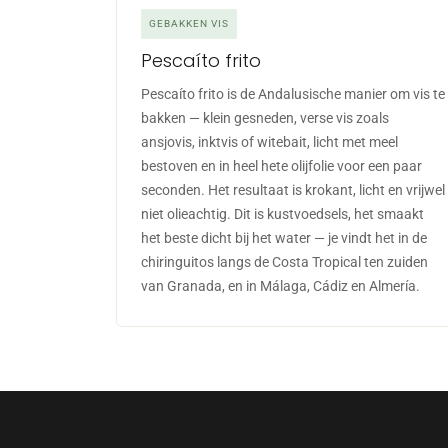
GEBAKKEN VIS
Pescaíto frito
Pescaíto frito is de Andalusische manier om vis te
bakken — klein gesneden, verse vis zoals
ansjovis, inktvis of witebait, licht met meel
bestoven en in heel hete olijfolie voor een paar
seconden. Het resultaat is krokant, licht en vrijwel
niet olieachtig. Dit is kustvoedsels, het smaakt
het beste dicht bij het water — je vindt het in de
chiringuitos langs de Costa Tropical ten zuiden
van Granada, en in Málaga, Cádiz en Almería.