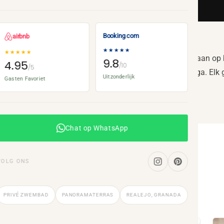
Sierra Nevada
Booking
.
com
airbnb
★★★★★
★★★★★
te leren kennen. De klassieke gerechten van de regio staan op b
9.8
4.95
/10
/5
Alpujarras, de kust beneden Motril, de dorpen van de Vega. Elk ge
Uitzonderlijk
Gasten Favoriet
Chat op WhatsApp
VOLG ONS
usië
PRIVÉ ZWEMBAD
PANORAMATERRAS
REALEJO, GRANADA