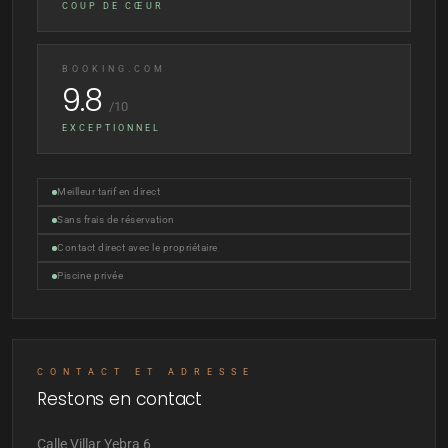
COUP DE CŒUR
BOOKING.COM
9.8
/10
EXCEPTIONNEL
Meilleur tarif en direct
Sans frais de réservation
Contact direct avec le propriétaire
Piscine privée
CONTACT ET ADRESSE
Restons en contact
Calle Villar Yebra 6