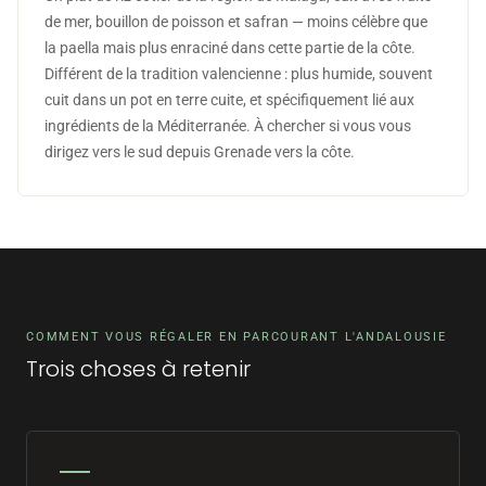
de mer, bouillon de poisson et safran — moins célèbre que
la paella mais plus enraciné dans cette partie de la côte.
Différent de la tradition valencienne : plus humide, souvent
cuit dans un pot en terre cuite, et spécifiquement lié aux
ingrédients de la Méditerranée. À chercher si vous vous
dirigez vers le sud depuis Grenade vers la côte.
COMMENT VOUS RÉGALER EN PARCOURANT L'ANDALOUSIE
Trois choses à retenir