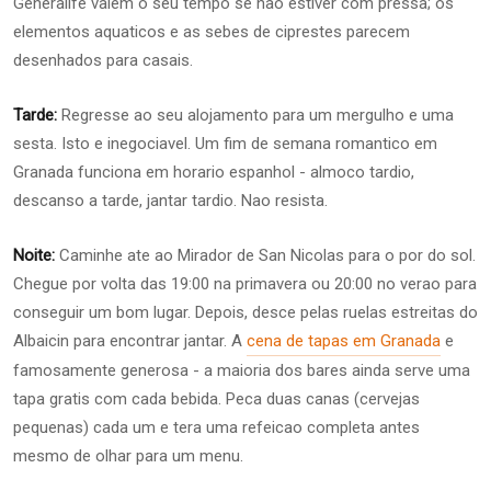
Generalife valem o seu tempo se nao estiver com pressa; os
elementos aquaticos e as sebes de ciprestes parecem
desenhados para casais.
Tarde:
Regresse ao seu alojamento para um mergulho e uma
sesta. Isto e inegociavel. Um fim de semana romantico em
Granada funciona em horario espanhol - almoco tardio,
descanso a tarde, jantar tardio. Nao resista.
Noite:
Caminhe ate ao Mirador de San Nicolas para o por do sol.
Chegue por volta das 19:00 na primavera ou 20:00 no verao para
conseguir um bom lugar. Depois, desce pelas ruelas estreitas do
Albaicin para encontrar jantar. A
cena de tapas em Granada
e
famosamente generosa - a maioria dos bares ainda serve uma
tapa gratis com cada bebida. Peca duas canas (cervejas
pequenas) cada um e tera uma refeicao completa antes
mesmo de olhar para um menu.