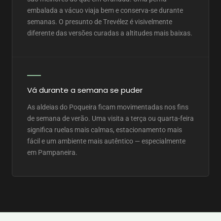
embalada a vácuo viaja bem e conserva-se durante
semanas. O presunto de Trevélez é visivelmente
diferente das versões curadas a altitudes mais baixas.
Vá durante a semana se puder
As aldeias do Poqueira ficam movimentadas nos fins
de semana de verão. Uma visita a terça ou quarta-feira
significa ruelas mais calmas, estacionamento mais
fácil e um ambiente mais autêntico — especialmente
em Pampaneira.